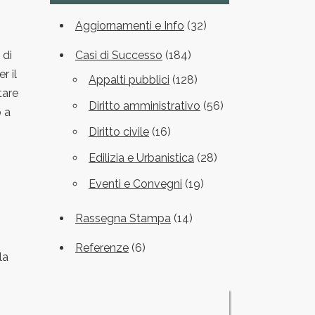
Aggiornamenti e Info
(32)
 di
Casi di Successo
(184)
r il
Appalti pubblici
(128)
tare
Diritto amministrativo
(56)
o a
Diritto civile
(16)
Edilizia e Urbanistica
(28)
Eventi e Convegni
(19)
Rassegna Stampa
(14)
Referenze
(6)
la