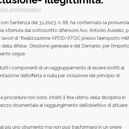
ritto amministrativo
, con Sentenza del 3.1.2023, n. 68, ha confermato la pronuncia
ottenuta dal sottoscritto difensore Avv. Antonio Ausiello, pe
per lavori di “Realizzazione APOD/ATOC presso l’aeroporto mili
ro della difesa- Direzione generale e del Demanio, per l’import
uanto segue.
tutti i componenti di un raggruppamento di essere iscritti al
azione dell’offerta è nulla per violazione del principio di
 procedure non sono, infatti, il fine ultimo della disciplina in
mezzo strumentale al raggiungimento dell’obiettivo di attuare 
t’al più uno strumento ma non può trasformarsi in un onere