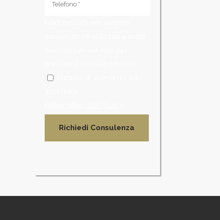
I dati raccolti non saranno
conservati né utilizzati a scopi
commerciali ma solo per
prestare il servizio richiesto.
Dichiaro di aver letto ed
accettato
l
'informativa sulla Privacy