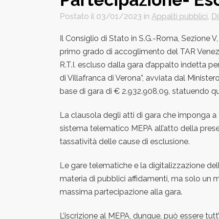
Postato il 03/01/2023
in
Appalti pubblici
,
Di
Il Consiglio di Stato in S.G.-Roma, Sezione V
primo grado di accoglimento del TAR Venezia 
R.T.I. escluso dalla gara d’appalto indetta 
di Villafranca di Verona”, avviata dal Ministe
base di gara di € 2.932.908,09, statuendo q
La clausola degli atti di gara che imponga a 
sistema telematico MEPA all’atto della present
tassatività delle cause di esclusione.
Le gare telematiche e la digitalizzazione delle
materia di pubblici affidamenti, ma solo un 
massima partecipazione alla gara.
L’iscrizione al MEPA, dunque, può essere tut