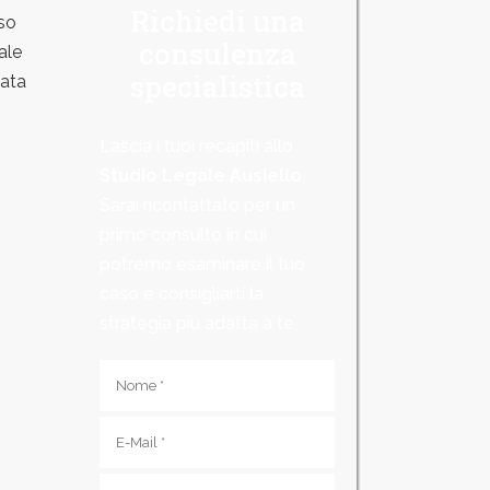
Richiedi una
so
consulenza
ale
specialistica
zata
Lascia i tuoi recapiti allo
Studio Legale Ausiello
.
Sarai ricontattato per un
primo consulto in cui
potremo esaminare il tuo
caso e consigliarti la
strategia più adatta a te.