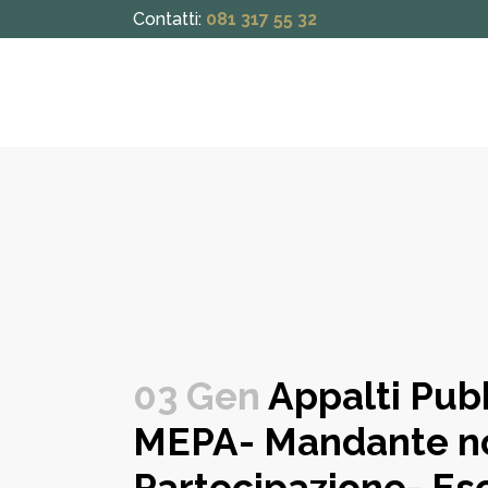
Contatti:
081 317 55 32
03 Gen
Appalti Pub
MEPA- Mandante non
Partecipazione- Esc