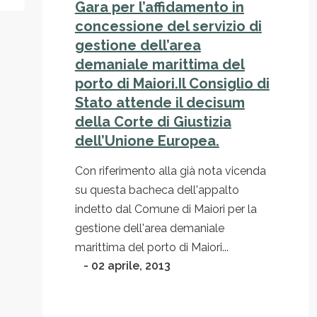
Gara per l’affidamento in
concessione del servizio di
gestione dell’area
demaniale marittima del
porto di Maiori.Il Consiglio di
Stato attende il decisum
della Corte di Giustizia
dell’Unione Europea.
Con riferimento alla già nota vicenda
su questa bacheca dell'appalto
indetto dal Comune di Maiori per la
gestione dell'area demaniale
marittima del porto di Maiori...
- 02 aprile, 2013