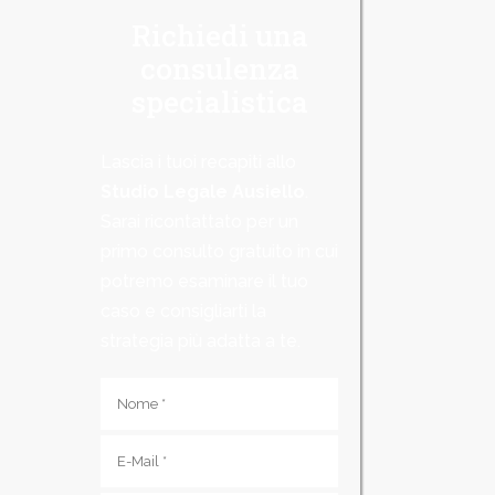
Richiedi una
consulenza
specialistica
Lascia i tuoi recapiti allo
Studio Legale Ausiello
.
Sarai ricontattato per un
primo consulto gratuito in cui
potremo esaminare il tuo
caso e consigliarti la
strategia più adatta a te.