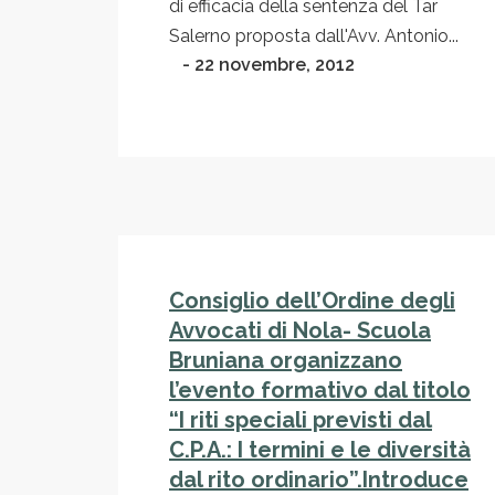
di efficacia della sentenza del Tar
Salerno proposta dall'Avv. Antonio...
- 22 novembre, 2012
Consiglio dell’Ordine degli
Avvocati di Nola- Scuola
Bruniana organizzano
l’evento formativo dal titolo
“I riti speciali previsti dal
C.P.A.: I termini e le diversità
dal rito ordinario”.Introduce