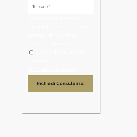
I dati raccolti non saranno
conservati né utilizzati a scopi
commerciali ma solo per
prestare il servizio richiesto.
Dichiaro di aver letto ed
accettato
l
'informativa sulla Privacy