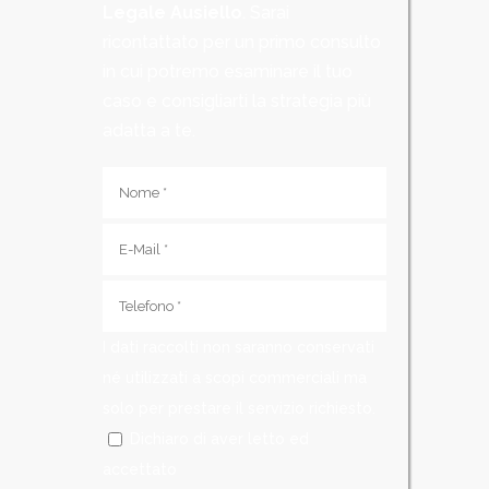
Legale Ausiello
. Sarai
ricontattato per un primo consulto
in cui potremo esaminare il tuo
caso e consigliarti la strategia più
adatta a te.
I dati raccolti non saranno conservati
né utilizzati a scopi commerciali ma
solo per prestare il servizio richiesto.
Dichiaro di aver letto ed
accettato