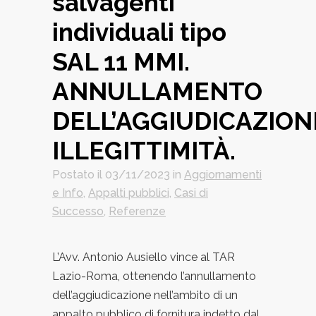
salvagenti
individuali tipo
SAL 11 MMI.
ANNULLAMENTO
DELL’AGGIUDICAZION
ILLEGITTIMITÀ.
Postato il 03/11/2023
in
Aggiornamenti
e Info
,
Appalti pubblici
,
Casi di
Successo
,
Referenze
L’Avv. Antonio Ausiello vince al TAR
Lazio-Roma, ottenendo l’annullamento
dell’aggiudicazione nell’ambito di un
appalto pubblico di fornitura indetto dal