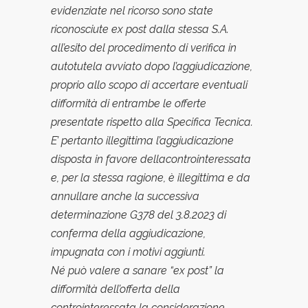
evidenziate nel ricorso sono state
riconosciute ex post dalla stessa S.A.
all’esito del procedimento di verifica in
autotutela avviato dopo l’aggiudicazione,
proprio allo scopo di accertare eventuali
difformita
di entrambe le offerte
presentate rispetto alla Specifica Tecnica.
E’ pertanto illegittima l’aggiudicazione
disposta in favore dellacontrointeressata
e, per la stessa ragione, e
illegittima e da
annullare anche la successiva
determinazione G378 del 3.8.2023 di
conferma della aggiudicazione,
impugnata con i motivi aggiunti.
Ne
puo
valere a sanare “ex post” la
difformita
dell’offerta della
controinteressata la considerazione,